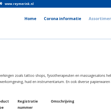
www.reymerink.nl
Home
Corona informatie
Assortime
erkingen zoals tattoo shops, fysiotherapeuten en massagesalons heb
 werkomgeving, huid en instrumentarium. En ook diverse papierwaren 
oduct
Registratie
Omschrijving
pe
nummer