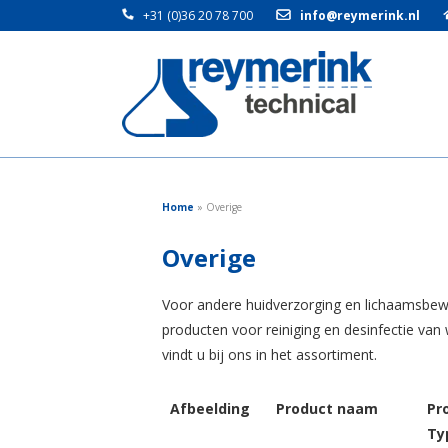
+31 (0)36 20 78 700
info@reymerink.nl
Home
»
Overige
Overige
Voor andere huidverzorging en lichaamsbew
producten voor reiniging en desinfectie van
vindt u bij ons in het assortiment.
Afbeelding
Product naam
Pr
Ty