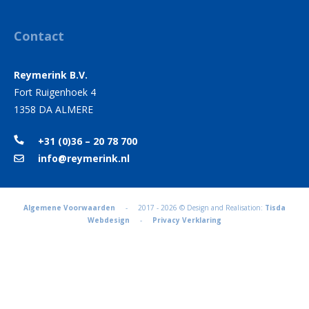
Contact
Reymerink B.V.
Fort Ruigenhoek 4
1358 DA ALMERE
+31 (0)36 – 20 78 700
info@reymerink.nl
Algemene Voorwaarden
- 2017 - 2026 © Design and Realisation:
Tisda
Webdesign
-
Privacy Verklaring