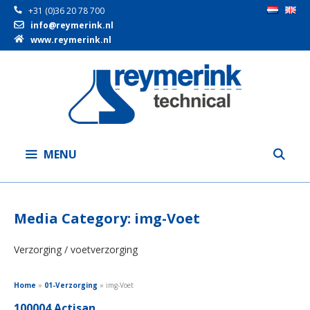
+31 (0)36 20 78 700
info@reymerink.nl
www.reymerink.nl
Ga
naar
de
inhoud
MENU
Media Category:
img-Voet
Verzorging / voetverzorging
Home
»
01-Verzorging
»
img-Voet
100004 Actisan