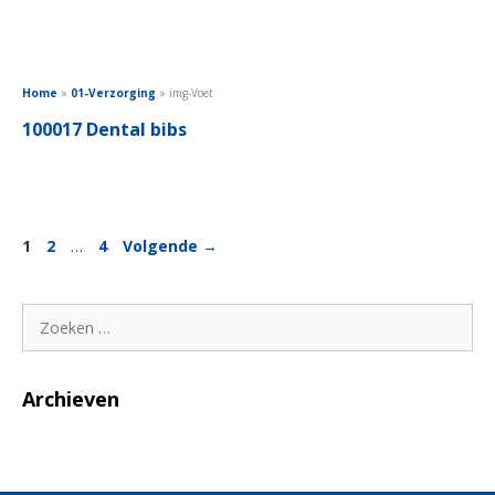
Home
»
01-Verzorging
»
img-Voet
100017 Dental bibs
Pagina
Pagina
Pagina
1
2
…
4
Volgende
→
Zoek
naar:
Archieven