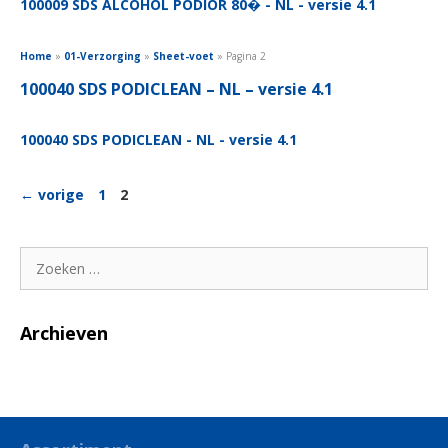
100009 SDS ALCOHOL PODIOR 80� - NL - versie 4.1
Home
»
01-Verzorging
»
Sheet-voet
»
Pagina 2
100040 SDS PODICLEAN – NL – versie 4.1
100040 SDS PODICLEAN - NL - versie 4.1
Pagina
Pagina
←
vorige
1
2
Zoek
naar:
Archieven