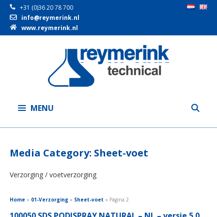
+31 (0)36 20 78 700
info@reymerink.nl
www.reymerink.nl
Ga
naar
de
inhoud
MENU
Media Category:
Sheet-voet
Verzorging / voetverzorging
Home
»
01-Verzorging
»
Sheet-voet
»
Pagina 2
100050 SDS PODISPRAY NATURAL – NL – versie 5.0