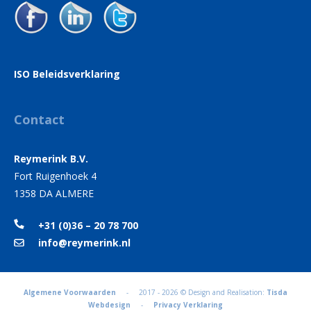
ISO Beleidsverklaring
Contact
Reymerink B.V.
Fort Ruigenhoek 4
1358 DA ALMERE
+31 (0)36 – 20 78 700
info@reymerink.nl
Algemene Voorwaarden
- 2017 - 2026 © Design and Realisation:
Tisda
Webdesign
-
Privacy Verklaring