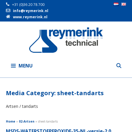
+31 (0)36 20 78 700
info@reymerink.nl
www.reymerink.nl
Ga
naar
de
inhoud
MENU
Media Category:
sheet-tandarts
Artsen / tandarts
Home
»
02-Artsen
»
sheet-tandarts
MSDS-WATERSTOFPEROXIDE-35-NL-versie-2.0