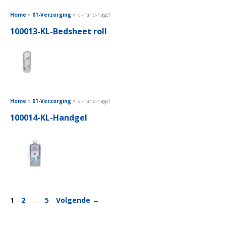
Home
»
01-Verzorging
»
kl-hand-nagel
100013-KL-Bedsheet roll
Home
»
01-Verzorging
»
kl-hand-nagel
100014-KL-Handgel
Pagina
Pagina
Pagina
1
2
…
5
Volgende
→