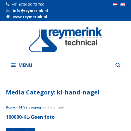
+31 (0)36 20 78 700
info@reymerink.nl
www.reymerink.nl
Ga
naar
de
inhoud
MENU
Media Category:
kl-hand-nagel
Home
»
01-Verzorging
»
kl-hand-nagel
100000-KL-Geen foto